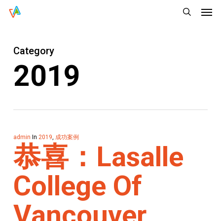
Men
Skip
Menu
to
search
main
Category
content
2019
admin
In
2019
,
成功案例
恭喜：Lasalle
College Of
Vancouver